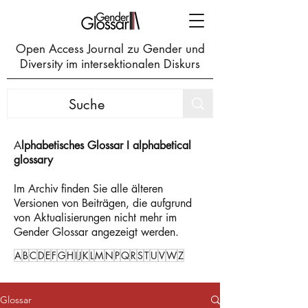
Open Access Journal zu Gender und
Diversity im intersektionalen Diskurs
A
lphabetisches Glossar I alphabetical
glossary
Im Archiv finden Sie alle älteren
Versionen von Beiträgen, die aufgrund
von Aktualisierungen nicht mehr im
Gender Glossar angezeigt werden.
A
B
C
D
E
F
G
H
I
J
K
L
M
N
P
Q
R
S
T
U
V
W
Z
Glossar