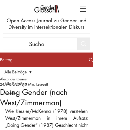
Open Access Journal zu Gender und
Diversity im intersektionalen Diskurs
Beitrag
Alle Beiträge
Alexander Geimer
Alle Beiträge
24. März 2013
3 Min. Lesezeit
Doing Gender (nach
Archiv
West/Zimmerman)
Wie Kessler/McKenna (1978) verstehen 
West/Zimmerman in ihrem Aufsatz 
„Doing Gender“ (1987) Geschlecht nicht 