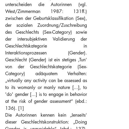
unterscheiden die Autorinnen (vgl. 
West/Zimmerman 1987: 131ff.) 
zwischen der Geburtsklassifikation (Sex), 
der sozialen Zuordnung/Zuschreibung 
des Geschlechts (Sex-Category) sowie 
der intersubjektiven Validierung der 
Geschlechtskategorie in 
Interaktionsprozessen (Gender). 
Geschlecht (Gender) ist ein stetiges ‚Tun‘ 
von der Geschlechtskategorie (Sex-
Category) adäquatem Verhalten: 
„virtually any activity can be assessed as 
to its womanly or manly nature [...], to 
'do' gender [...] is to engage in behavior 
at the risk of gender assessment“ (ebd.: 
136). [1]
Die Autorinnen kennen kein ‚Jenseits‘ 
dieser Geschlechtskonstruktion: „Doing 
Gender is unavoidable“ (ebd.: 137). 