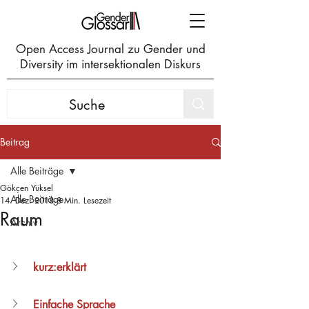
Open Access Journal zu Gender und
Diversity im intersektionalen Diskurs
Beitrag
Alle Beiträge
Gökçen Yüksel
Alle Beiträge
14. Dez. 2018
8 Min. Lesezeit
Raum
Archiv
kurz:erklärt
Einfache Sprache