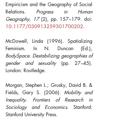
Empiricism and the Geography of Social 
Relations. 
Progress in Human 
Geography, 17 
(2), pp. 157–179. doi: 
10.1177/030913259301700202
.
McDowell, Linda (1996). Spatializing 
Feminism. In N. Duncan (Ed.), 
BodySpace. Destabilizing geographies of 
gender and sexuality 
(pp. 27–45). 
London: Routledge.
Morgan, Stephen L.; Grusky, David B. & 
Fields, Gary S. (2006). 
Mobility and 
Inequality. Frontiers of Research in 
Sociology and Economics
. Stanford: 
Stanford University Press.
Newton, Isaac (1988). 
Mathematische 
Grundlagen der Naturphilosophie 