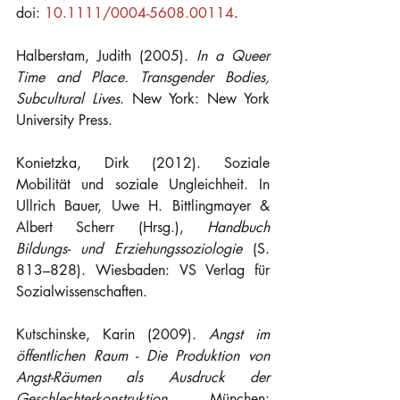
doi: 
10.1111/0004-5608.00114
.
Halberstam, Judith (2005). 
In a Queer 
Time and Place. Transgender Bodies, 
Subcultural Lives
. New York: New York 
University Press.
Konietzka, Dirk (2012). Soziale 
Mobilität und soziale Ungleichheit. In 
Ullrich Bauer, Uwe H. Bittlingmayer & 
Albert Scherr (Hrsg.), 
Handbuch 
Bildungs- und Erziehungssoziologie 
(S. 
813–828). Wiesbaden: VS Verlag für 
Sozialwissenschaften.
Kutschinske, Karin (2009). 
Angst im 
öffentlichen Raum - Die Produktion von 
Angst-Räumen als Ausdruck der 
Geschlechterkonstruktion
. München: 