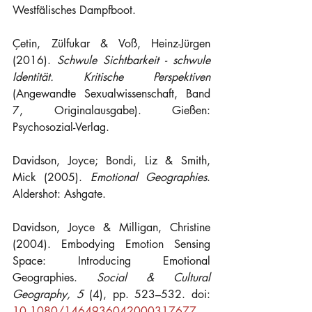
Westfälisches Dampfboot.
Çetin, Zülfukar & Voß, Heinz-Jürgen 
(2016). 
Schwule Sichtbarkeit - schwule 
Identität. Kritische Perspektiven 
(Angewandte Sexualwissenschaft, Band 
7, Originalausgabe). Gießen: 
Psychosozial-Verlag.
Davidson, Joyce; Bondi, Liz & Smith, 
Mick (2005). 
Emotional Geographies
. 
Aldershot: Ashgate.
Davidson, Joyce & Milligan, Christine 
(2004). Embodying Emotion Sensing 
Space: Introducing Emotional 
Geographies. 
Social & Cultural 
Geography, 5 
(4), pp. 523–532. doi: 
10.1080/1464936042000317677
.