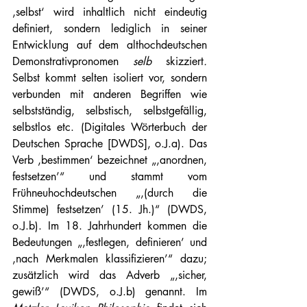
‚selbst‘ wird inhaltlich nicht eindeutig 
definiert, sondern lediglich in seiner 
Entwicklung auf dem althochdeutschen 
Demonstrativpronomen 
selb
 skizziert
.
Selbst kommt selten isoliert vor, sondern 
verbunden mit anderen Begriffen wie 
selbstständig, selbstisch, selbstgefällig, 
selbstlos etc. (Digitales Wörterbuch der 
Deutschen Sprache [DWDS], o.J.a). Das 
Verb ‚bestimmen‘ bezeichnet „‚anordnen, 
festsetzen’“ und stammt vom 
Frühneuhochdeutschen „‚(durch die 
Stimme) festsetzen’ (15. Jh.)“ (DWDS, 
o.J.b). Im 18. Jahrhundert kommen die 
Bedeutungen „‚festlegen, definieren’ und 
‚nach Merkmalen klassifizieren’“ dazu; 
zusätzlich wird das Adverb „‚sicher, 
gewiß’“ (DWDS, o.J.b) genannt. Im 