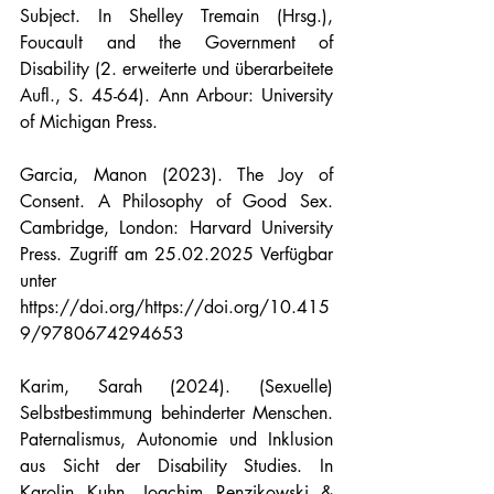
Subject. In Shelley Tremain (Hrsg.), 
Foucault and the Government of 
Disability (2. erweiterte und überarbeitete 
Aufl., S. 45-64). Ann Arbour: University 
of Michigan Press.
Garcia, Manon (2023). The Joy of 
Consent. A Philosophy of Good Sex. 
Cambridge, London: Harvard University 
Press. Zugriff am 25.02.2025 Verfügbar 
unter 
https://doi.org/https://doi.org/10.415
9/9780674294653
Karim, Sarah (2024). (Sexuelle) 
Selbstbestimmung behinderter Menschen. 
Paternalismus, Autonomie und Inklusion 
aus Sicht der Disability Studies. In 
Karolin Kuhn, Joachim Renzikowski & 