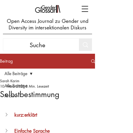
Open Access Journal zu Gender und
Diversity im intersektionalen Diskurs
Beitrag
Alle Beiträge
Sarah Karim
Alle Beiträge
10. März 2025
8 Min. Lesezeit
Selbstbestimmung
Archiv
kurz:erklärt
Einfache Sprache