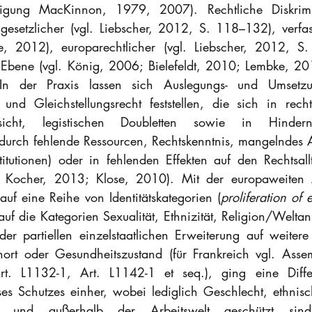
tigung MacKinnon, 1979, 2007). Rechtliche Diskrimin
gesetzlicher (vgl. Liebscher, 2012, S. 118–132), verfass
, 2012), europarechtlicher (vgl. Liebscher, 2012, S
 Ebene (vgl. König, 2006; Bielefeldt, 2010; Lembke, 20
n der Praxis lassen sich Auslegungs- und Umsetzung
 und Gleichstellungsrecht feststellen, die sich in recht
orsicht, legistischen Doubletten sowie in Hinder
(durch fehlende Ressourcen, Rechtskenntnis, mangelndes 
titutionen) oder in fehlenden Effekten auf den Rechtsallt
 Kocher, 2013; Klose, 2010). Mit der europaweiten 
auf eine Reihe von Identitätskategorien (
proliferation of 
f die Kategorien Sexualität, Ethnizität, Religion/Weltan
r partiellen einzelstaatlichen Erweiterung auf weitere
rt oder Gesundheitszustand (für Frankreich vgl. Assemb
rt. L1132-1, Art. L1142-1 et seq.), ging eine Diffe
ses Schutzes einher, wobei lediglich Geschlecht, ethnisc
- und außerhalb der Arbeitswelt geschützt sind