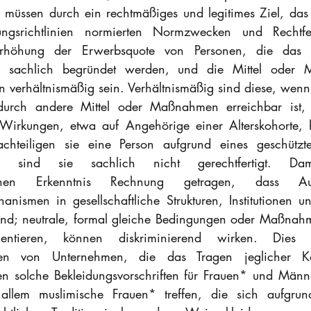
müssen durch ein rechtmäßiges und legitimes Ziel, das 
ngsrichtlinien normierten Normzwecken und Rechtfer
Erhöhung der Erwerbsquote von Personen, die das 5
n, sachlich begründet werden, und die Mittel oder 
n verhältnismäßig sein. Verhältnismäßig sind diese, wenn 
 durch andere Mittel oder Maßnahmen erreichbar ist, 
 Wirkungen, etwa auf Angehörige einer Alterskohorte, h
chteiligen sie eine Person aufgrund eines geschützt
, sind sie sachlich nicht gerechtfertigt. Da
tlichen Erkenntnis Rechnung getragen, dass Aus
anismen in gesellschaftliche Strukturen, Institutionen u
sind; neutrale, formal gleiche Bedingungen oder Maßnahm
entieren, können diskriminierend wirken. Dies 
iften von Unternehmen, die das Tragen jeglicher Ko
en solche Bekleidungsvorschriften für Frauen* und Männ
 allem muslimische Frauen* treffen, die sich aufgrund 