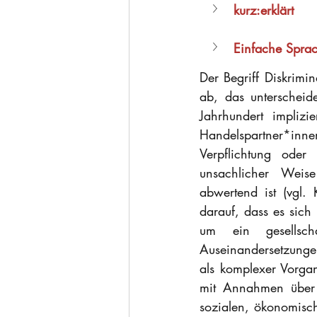
kurz:erklärt
Einfache Spra
Der Begriff Diskrimin
ab, das unterscheid
Jahrhundert implizi
Handelspartner*inn
Verpflichtung oder
unsachlicher Weis
abwertend ist (vgl.
darauf, dass es sich
um ein gesellscha
Auseinandersetzungen
als komplexer Vorga
mit Annahmen über s
sozialen, ökonomisch