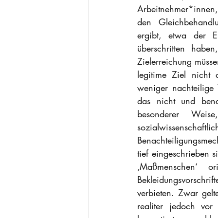
Arbeitnehmer*innen, 
den Gleichbehandlu
ergibt, etwa der 
überschritten habe
Zielerreichung müsse
legitime Ziel nicht
weniger nachteilige
das nicht und bena
besonderer Weise
sozialwissenschaf
Benachteiligungsmech
tief eingeschrieben 
‚Maßmenschen‘ ori
Bekleidungsvorschr
verbieten. Zwar gelt
realiter jedoch vor