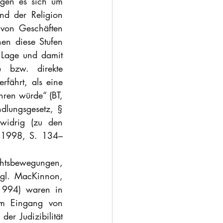
egen es sich um 
nd der Religion 
 von Geschäften 
en diese Stufen 
 Lage und damit 
 bzw. direkte 
fährt, als eine 
hren würde“ (BT, 
lungsgesetz, § 
widrig (zu den 
s, 1998, S. 134–
ewegungen, 
gl. MacKinnon, 
1994) waren in 
um Eingang von 
er Judizibilität 