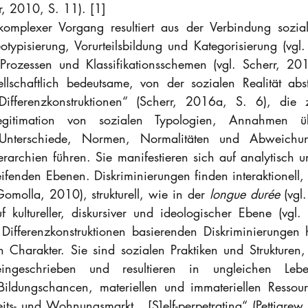
r, 2010, S. 11). [1]
komplexer Vorgang resultiert aus der Verbindung sozial
typisierung, Vorurteilsbildung und Kategorisierung (vgl. 
Prozessen und Klassifikationsschemen (vgl. Scherr, 201
llschaftlich bedeutsame, von der sozialen Realität abs
ifferenzkonstruktionen“ (Scherr, 2016a, S. 6), die zu
gitimation von sozialen Typologien, Annahmen über
 Unterschiede, Normen, Normalitäten und Abweichun
rarchien führen. Sie manifestieren sich auf analytisch un
eifenden Ebenen. Diskriminierungen finden interaktionell, in
Gomolla, 2010), strukturell, wie in der 
longue durée
 (vgl
 kultureller, diskursiver und ideologischer Ebene (vgl.
f Differenzkonstruktionen basierenden Diskriminierunge
en Charakter. Sie sind sozialen Praktiken und Strukturen,
eingeschrieben und resultieren in ungleichen Leben
ildungschancen, materiellen und immateriellen Ressour
ts- und Wohnungsmarkt. „[S]elf-perpetrating“ (Pettigrew 