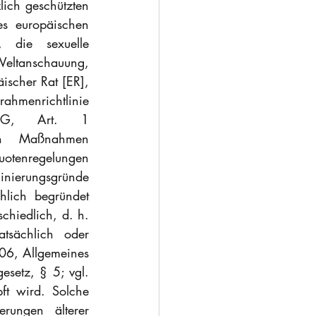
ich geschützten 
s europäischen 
, die sexuelle 
Weltanschauung, 
ischer Rat [ER], 
hmenrichtlinie 
EG, Art. 1 
en Maßnahmen 
otenregelungen 
inierungsgründe 
lich begründet 
chiedlich, d. h. 
tsächlich oder 
006, Allgemeines 
setz, § 5; vgl. 
t wird. Solche 
rungen älterer 