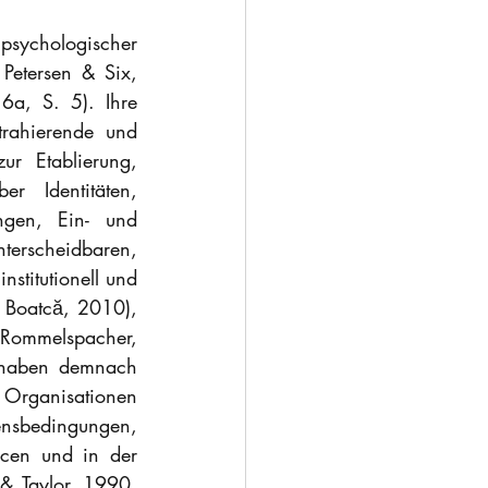
psychologischer 
Petersen & Six, 
6a, S. 5). Ihre 
trahierende und 
r Etablierung, 
 Identitäten, 
gen, Ein- und 
terscheidbaren, 
stitutionell und 
. Boatcă, 2010), 
 Rommelspacher, 
n haben demnach 
 Organisationen 
sbedingungen, 
cen und in der 
& Taylor, 1990, 