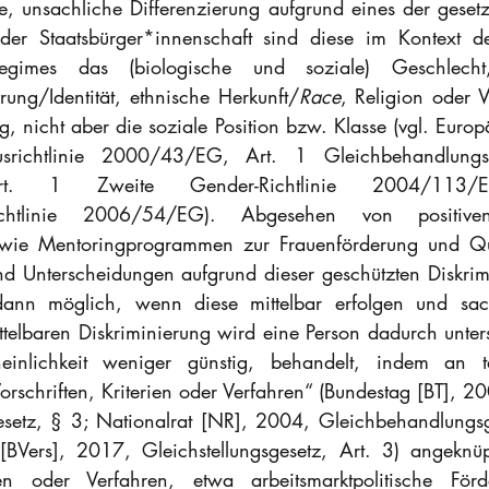
e, unsachliche Differenzierung aufgrund eines der gesetzl
r Staatsbürger*innenschaft sind diese im Kontext de
gsregimes das (biologische und soziale) Geschlecht
rung/Identität, ethnische Herkunft/
Race
, Religion oder 
, nicht aber die soziale Position bzw. Klasse (vgl. Europä
usrichtlinie 2000/43/EG, Art. 1 Gleichbehandlungsra
t. 1 Zweite Gender-Richtlinie 2004/113/
srichtlinie 2006/54/EG). Abgesehen von positiv
 wie Mentoringprogrammen zur Frauenförderung und Qu
ind Unterscheidungen aufgrund dieser geschützten Diskrim
dann möglich, wenn diese mittelbar erfolgen und sach
telbaren Diskriminierung wird eine Person dadurch unters
inlichkeit weniger günstig, behandelt, indem an ta
orschriften, Kriterien oder Verfahren“ (Bundestag [BT], 2
setz, § 3; Nationalrat [NR], 2004, Gleichbehandlungsge
BVers], 2017, Gleichstellungsgesetz, Art. 3) angeknüpf
rien oder Verfahren, etwa arbeitsmarktpolitische Förde