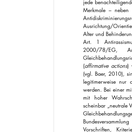
jede benachteiligend
Merkmale – neben de
Antidiskriminierun
Ausrichtung/Orientie
Alter und Behinderung
Art. 1 Antirassism
2000/78/EG, Ar
Gleichbehandlung
(
affirmative actions
)
(vgl. Baer, 2010), s
legitimerweise nur 
werden. Bei einer mit
mit hoher Wahrsche
scheinbar „neutrale V
Gleichbehandlungsge
Bundesversammlung [
Vorschriften, Krite