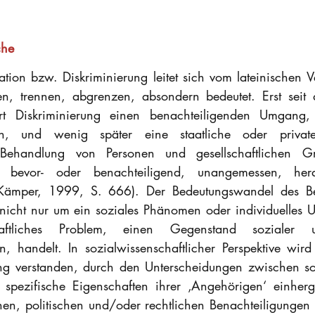
che
ation bzw. Diskriminierung leitet sich vom lateinischen V
en, trennen, abgrenzen, absondern bedeutet. Erst seit 
ert Diskriminierung einen benachteiligenden Umgang, 
en, und wenig später eine staatliche oder private 
 Behandlung von Personen und gesellschaftlichen Gr
e bevor- oder benachteiligend, unangemessen, hera
 Kämper, 1999, S. 666). Der Bedeutungswandel des Begr
 nicht nur um ein soziales Phänomen oder individuelles U
ftliches Problem, einen Gegenstand sozialer un
, handelt. In sozialwissenschaftlicher Perspektive wird 
ng verstanden, durch den Unterscheidungen zwischen so
pezifische Eigenschaften ihrer ‚Angehörigen‘ einherg
en, politischen und/oder rechtlichen Benachteiligungen v