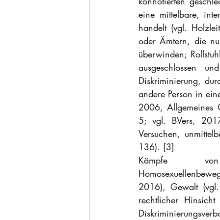
konnotierten geschl
eine mittelbare, int
handelt (vgl. Holzl
oder Ämtern, die nu
überwinden; Rollstuh
ausgeschlossen und
Diskriminierung, dur
andere Person in eine
2006, Allgemeines G
5; vgl. BVers, 2017
Versuchen, unmittelb
136). [3]
Kämpfe von Fr
Homosexuellenbeweg
2016), Gewalt (vgl
rechtlicher Hinsich
Diskriminierungsverbo