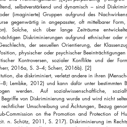
ltend, selbstverstärkend und dynamisch – sind Diskrimi
oder (imaginierte) Gruppen aufgrund des Nachwirken
rse gegenwärtig in angepasster, oft mittelbarer Form, 
on
). Solche, sich über lange Zeiträume entwickelten,
mächtigen Diskriminierungen aufgrund ethnischer oder reli
eschlechts, der sexuellen Orientierung, der Klassenzug
sition, physischer oder psychischer Beeinträchtigungen
tischer Kontroversen, sozialer Konflikte und der Formi
err, 2016a, S. 3–4; Scherr, 2016b). [2]
tution, die diskriminiert, verletzt andere in ihren (Mensche
–8; Lembke, 2012) und kann dafür unter bestimmten B
gen werden. Auf sozialwissenschaftliche, sozialhi
 Begriffe von Diskriminierung wurde und wird nicht selten
nd rechtlicher Umschreibung und Ächtungen, Bezug genom
Sub-Commission on the Promotion and Protection of Hu
it. n. Schütz, 2011, S. 217). Diskriminierung im Rechts