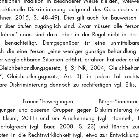
echtlichen Tradition in besonderer Weise kleiden, wesw
ersektionelle Diskriminierung aufgrund des Geschlechts u
eithner, 2015, S. 48–49). Dies gilt auch für Bauweisen
r über Stufen zugänglich sind. Zwar müssen alle Person
lfahrer*innen sind dazu aber in der Regel nicht in der
 benachteiligt. Demgegenüber ist eine unmittelbare
ch die eine Person „eine weniger günstige Behandlung er
r vergleichbaren Situation erfährt, erfahren hat oder erfa
leichbehandlungsgesetz, § 3; NR, 2004, Gleichbehand
, Gleichstellungsgesetz, Art. 3), in jedem Fall rechts
are Diskriminierung dennoch zu rechtfertigen vgl. Elli
auen*bewegungen, Bürger*innenrechtsb
ungen und queeren Gruppen gegen Diskriminierung (v
. Elsuni, 2011) und um Anerkennung (vgl. Honneth, 
t erfolgreich (vgl. Baer, 2008, S. 23) und führten z
ten in die Rechtswirklichkeit (vgl. etwa zur Entwicklung d