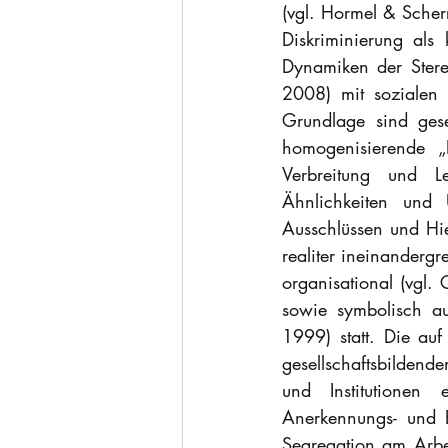
(vgl. Hormel & Scher
Diskriminierung als 
Dynamiken der Stereo
2008) mit sozialen 
Grundlage sind gese
homogenisierende „D
Verbreitung und Le
Ähnlichkeiten und
Ausschlüssen und Hie
realiter ineinandergr
organisational (vgl. 
sowie symbolisch auf
1999) statt. Die au
gesellschaftsbildend
und Institutionen 
Anerkennungs- und B
Segregation am Arbei