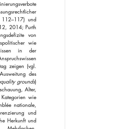
ierungsverbote 
ungsrechtlicher 
. 112–117) und 
12, 2014; Purth 
sdefizite von 
spolitischer wie 
nissen in der 
Anspruchswissen 
ag zeigen (vgl. 
Ausweitung des 
equality grounds
) 
schauung, Alter, 
 Kategorien wie 
lée nationale, 
renzierung und 
he Herkunft und 
. Mehrfachen, 