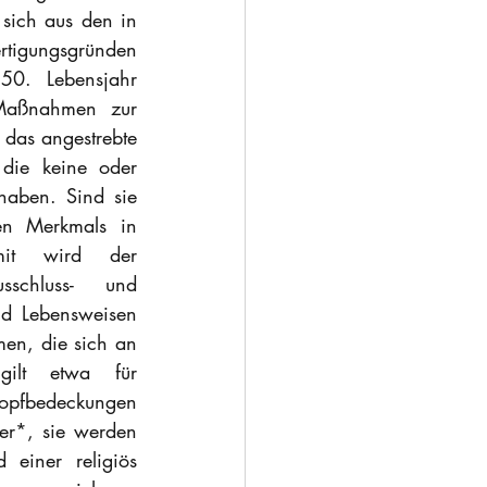
sich aus den in 
tigungsgründen 
0. Lebensjahr 
Maßnahmen zur 
das angestrebte 
die keine oder 
aben. Sind sie 
en Merkmals in 
mit wird der 
schluss- und 
nd Lebensweisen 
en, die sich an 
gilt etwa für 
pfbedeckungen 
er*, sie werden 
einer religiös 