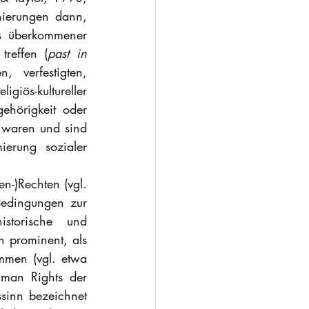
nierungen dann, 
s überkommener 
treffen (
past in 
 verfestigten, 
giös-kultureller 
ehörigkeit oder 
 waren und sind 
erung sozialer 
n-)Rechten (vgl. 
edingungen zur 
storische und 
 prominent, als 
men (vgl. etwa 
man Rights der 
sinn bezeichnet 