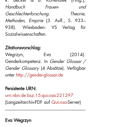
R. Becker & B. Kortendiek (Hrsg.), 
Handbuch Frauen- und 
Geschlechterforschung. Theorie, 
Methoden, Empirie
 (3. Aufl., S. 933–
938). Wiesbaden: VS Verlag für 
Sozialwissenschaften.
Zitationsvorschlag:
Wegrzyn, Eva (2014). 
Genderkompetenz. In 
Gender Glossar / 
Gender Glossary
 (4 Absätze). Verfügbar 
unter 
http://gender-glossar.de
Persistente URN: 
urn:nbn:de:bsz:15-qucosa-221297
(Langzeitarchiv-PDF auf 
Qucosa
-Server)
Eva Wegrzyn