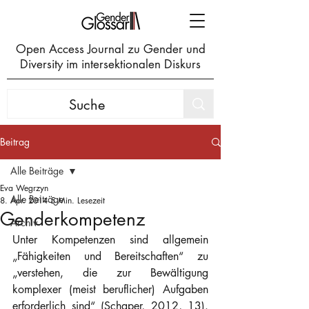
Open Access Journal zu Gender und
Diversity im intersektionalen Diskurs
Beitrag
Alle Beiträge
Eva Wegrzyn
Alle Beiträge
8. Apr. 2014
5 Min. Lesezeit
Genderkompetenz
Archiv
Unter Kompetenzen sind allgemein 
„Fähigkeiten und Bereitschaften“ zu 
„verstehen, die zur Bewältigung 
komplexer (meist beruflicher) Aufgaben 
erforderlich sind“ (Schaper, 2012, 13). 