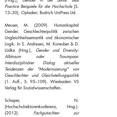
(Hrsg.), 
Gender in der Lehre. Best 
Practice Beispiele für die Hochschule
 (S. 
13–30). Opladen: Budrich UniPress Ltd.
Meuser, M. (2009). Humankapital 
Gender. Geschlechterpolitik zwischen 
Ungleichheitssemantik und ökonomischer 
Logik. In S. Andresen, M. Koreuber & D. 
Lüdke (Hrsg.), 
Gender und Diversity: 
Albtraum oder Traumpaar. 
Interdisziplinärer Dialog aktueller 
Tendenzen der "Modernisierung" von 
Geschlechter- und Gleichstellungspolitik
(1. Aufl., S. 95–109). Wiesbaden: VS 
Verlag für Sozialwissenschaften.
Schaper, N. 
(Hochschulrektorenkonferenz, Hrsg.). 
(2012). 
Fachgutachten zur 