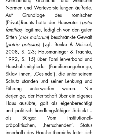
Anerziehung kirchlicher und weltlicher 
Normen und Wertevorstellungen äußerte. 
Auf Grundlage des römischen 
(Privat-)Rechts hatte der Hausvater (
pater 
familias
) legitime, lediglich von den guten 
Sitten (
mos maiorum
) beschränkte Gewalt 
(
patria potestas
) (vgl. Benke & Meissel, 
2008, S. 2-3; Hausmaninger & Trachta, 
1992, S. 15) über Familienverband und 
Haushaltsmitglieder (Familienangehörige, 
Sklav_innen, ‚Gesinde‘), die unter seinem 
Schutz standen und seiner Lenkung und 
Führung unterworfen waren. Nur 
derjenige, der Herrschaft über ein eigenes 
Haus ausübte, galt als eigenberechtigt 
und politisch handlungsfähiges Subjekt – 
als Bürger. Vom institutionell-
präpolitischen, ‚herrschenden‘. Status 
innerhalb des Haushaltbereichs leitet sich 