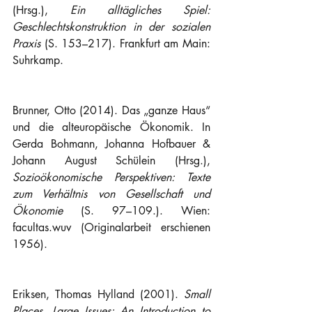
(Hrsg.), 
Ein alltägliches Spiel: 
Geschlechtskonstruktion in der sozialen 
Praxis
 (S. 153–217). Frankfurt am Main: 
Suhrkamp.
Brunner, Otto (2014). Das „ganze Haus“ 
und die alteuropäische Ökonomik. In 
Gerda Bohmann, Johanna Hofbauer & 
Johann August Schülein (Hrsg.), 
Sozioökonomische Perspektiven: Texte 
zum Verhältnis von Gesellschaft und 
Ökonomie 
(S. 97–109.). Wien: 
facultas.wuv (Originalarbeit erschienen 
1956).
Eriksen, Thomas Hylland (2001). 
Small 
Places, Large Issues: An Introduction to 