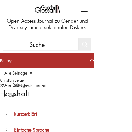
Open Access Journal zu Gender und
Diversity im intersektionalen Diskurs
Beitrag
Alle Beiträge
Christian Berger
Alle Beiträge
27. Jan. 2021
9 Min. Lesezeit
Haushalt
Archiv
kurz:erklärt
Einfache Sprache