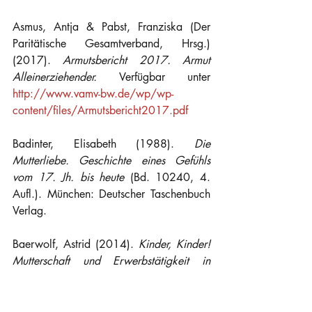
Asmus, Antja & Pabst, Franziska (Der 
Paritätische Gesamtverband, Hrsg.) 
(2017). 
Armutsbericht 2017. Armut 
Alleinerziehender.
 Verfügbar unter 
http://www.vamv-bw.de/wp/wp-
content/files/Armutsbericht2017.pdf
Badinter, Elisabeth (1988). 
Die 
Mutterliebe. Geschichte eines Gefühls 
vom 17. Jh. bis heute 
(Bd. 10240, 4. 
Aufl.). München: Deutscher Taschenbuch 
Verlag.
Baerwolf, Astrid (2014). 
Kinder, Kinder! 
Mutterschaft und Erwerbstätigkeit in 
Ostdeutschland. Eine Ethnografie im 
Generationenvergleich 
(Göttinger Studien 
zur Generationsforschung, Bd. 14). 