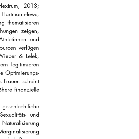
 Hextrum, 2013; 
Hartmann-Tews, 
g thematisieren 
hungen zeigen, 
thletinnen und 
ourcen verfügen 
ieber & Lelek, 
n legitimieren 
e Optimierungs- 
 Frauen scheint 
here finanzielle 
eschlechtliche 
exualitäts- und 
uralisierung 
ginalisierung 