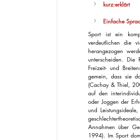
kurz:erklärt
Einfache Spra
Sport ist ein komp
verdeutlichen die vi
herangezogen werde
unterscheiden. Die 
Freizeit- und Breite
gemein, dass sie da
(Cachay & Thiel, 20
auf den interindividu
oder Joggen der Erha
und Leistungsideale
geschlechtertheoreti
Annahmen über Gesc
1994). Im Sport domi