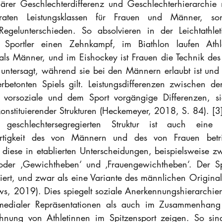
rer Geschlechterdifferenz und Geschlechterhierarchie ma
raten Leistungsklassen für Frauen und Männer, so
 Regelunterschieden. So absolvieren in der Leichtathleti
 Sportler einen Zehnkampf, im Biathlon laufen Athle
ls Männer, und im Eishockey ist Frauen die Technik des
untersagt, während sie bei den Männern erlaubt ist und a
betonten Spiels gilt. Leistungsdifferenzen zwischen de
vorsoziale und dem Sport vorgängige Differenzen, sie
konstituierender Strukturen (Heckemeyer, 2018, S. 84). [3
geschlechtersegregierten Struktur ist auch eine un
Wertigkeit des von Männern und des von Frauen betri
 diese in etablierten Unterscheidungen, beispielsweise zw
 oder ‚Gewichtheben‘ und ‚Frauengewichtheben‘. Der Sp
iert, und zwar als eine Variante des männlichen Originals
s, 2019). Dies spiegelt soziale Anerkennungshierarchien 
edialer Repräsentationen als auch im Zusammenhang mi
hnung von Athletinnen im Spitzensport zeigen. So sind