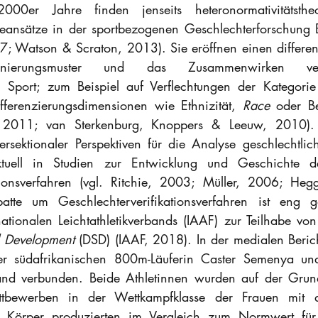
00er Jahre finden jenseits heteronormativitätstheo
rieansätze in der sportbezogenen Geschlechterforschung B
; Watson & Scraton, 2013). Sie eröffnen einen differenzi
inierungsmuster und das Zusammenwirken versch
m Sport; zum Beispiel auf Verflechtungen der Kategorie
fferenzierungsdimensionen wie Ethnizität, 
Race
 oder Be
011; van Sterkenburg, Knoppers & Leeuw, 2010). 
ersektionaler Perspektiven für die Analyse geschlechtli
ktuell in Studien zur Entwicklung und Geschichte d
ationsverfahren (vgl. Ritchie, 2003; Müller, 2006; Heg
ebatte um Geschlechterverifikationsverfahren ist eng g
l Development
 (DSD) (IAAF, 2018). In der medialen Berich
er südafrikanischen 800m-Läuferin Caster Semenya und
and verbunden. Beide Athletinnen wurden auf der Grun
tbewerben in der Wettkampfklasse der Frauen mit d
e Körper produzierten im Vergleich zum Normwert für 