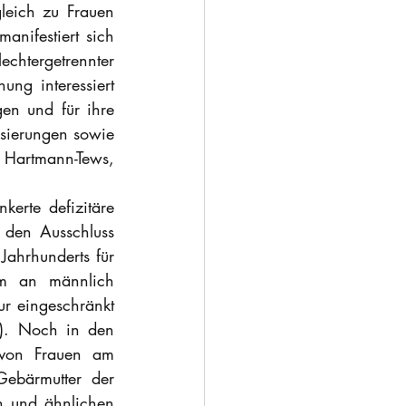
leich zu Frauen 
anifestiert sich 
echtergetrennter 
ng interessiert 
en und für ihre 
sierungen sowie 
Hartmann-Tews, 
kerte defizitäre 
 den Ausschluss 
Jahrhunderts für 
em an männlich 
r eingeschränkt 
). Noch in den 
 von Frauen am 
ebärmutter der 
n und ähnlichen 