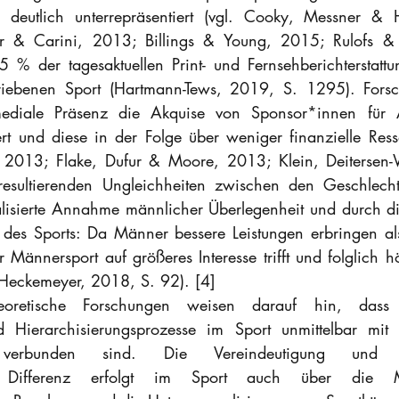
ung deutlich unterrepräsentiert (vgl. Cooky, Messner &
 & Carini, 2013; Billings & Young, 2015; Rulofs & 
% der tagesaktuellen Print- und Fernsehberichterstattun
iebenen Sport (Hartmann-Tews, 2019, S. 1295). Forsc
ediale Präsenz die Akquise von Sponsor*innen für A
t und diese in der Folge über weniger finanzielle Ress
, 2013; Flake, Dufur & Moore, 2013; Klein, Deitersen-W
esultierenden Ungleichheiten zwischen den Geschlechter
alisierte Annahme männlicher Überlegenheit und durch di
 des Sports: Da Männer bessere Leistungen erbringen als
r Männersport auf größeres Interesse trifft und folglich hö
 (Heckemeyer, 2018, S. 92). [4]
stheoretische Forschungen weisen darauf hin, dass g
d Hierarchisierungsprozesse im Sport unmittelbar mit S
verbunden sind. Die Vereindeutigung und Nat
er Differenz erfolgt im Sport auch über die Mar