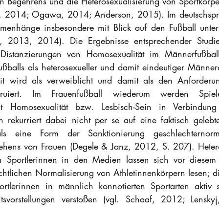
n Begehrens und die Heterosexualisierung von Sportkörper
, 2014; Ogawa, 2014; Anderson, 2015). Im deutschspra
enhänge insbesondere mit Blick auf den Fußball unters
, 2013, 2014). Die Ergebnisse entsprechender Studie
istanzierungen von Homosexualität im Männerfußball
Fußballs als heterosexueller und damit eindeutiger Männe
t wird als verweiblicht und damit als den Anforderun
struiert. Im Frauenfußball wiederum werden Spiele
it Homosexualität bzw. Lesbisch-Sein in Verbindung
 rekurriert dabei nicht per se auf eine faktisch gelebte
als eine Form der Sanktionierung geschlechternorme
ehens von Frauen (Degele & Janz, 2012, S. 207). Hetero
n Sportlerinnen in den Medien lassen sich vor diesem H
chtlichen Normalisierung von Athletinnenkörpern lesen; d
tlerinnen in männlich konnotierten Sportarten aktiv 
tsvorstellungen verstoßen (vgl. Schaaf, 2012; Lensky