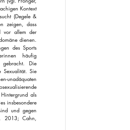
n (vgl. Pronger, 
chigen Kontext 
ucht (Degele & 
n zeigen, dass 
 vor allem der 
rdomäne dienen. 
gen des Sports 
rinnen häufig 
 gebracht. Die 
 Sexualität. Sie 
n-unadäquaten 
sexualisierende 
intergrund als 
ies insbesondere 
sind und gegen 
j, 2013; Cahn, 