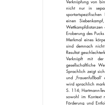
Verknüpfung von binä
nicht nur in sepa
sportartspezifischen
einen Siebenkampf,
Wettkampfdistanzen a
Eroberung des Pucks 
Merkmal eines körper
sind demnach nicht 
Resultat geschlechter
Verknüpft mit der 
gesellschaftliche 
Sprachlich zeigt sich
und ‚Frauenfußball‘
wird sprachlich mark
S. 114; Hartmann-Tew
sowohl im Kontext m
Förderung und Entlo