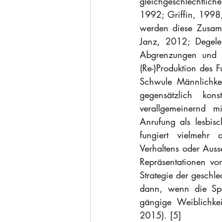
gleichgeschlechtliche
1992; Griffin, 1998
werden diese Zusamm
Janz, 2012; Degele
Abgrenzungen und D
(Re-)Produktion des 
Schwule Männlichkei
gegensätzlich kon
verallgemeinernd m
Anrufung als lesbisch
fungiert vielmehr 
Verhaltens oder Auss
Repräsentationen vo
Strategie der geschle
dann, wenn die Spor
gängige Weiblichkei
2015). [5]