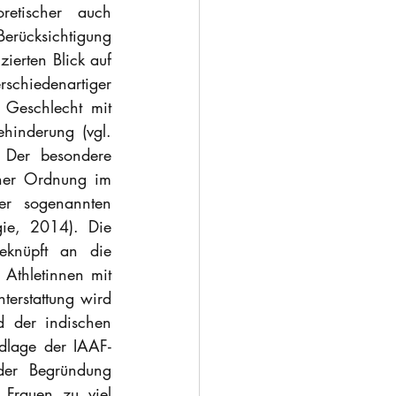
retischer auch 
erücksichtigung 
erten Blick auf 
iedenartiger 
 Geschlecht mit 
hinderung (vgl. 
Der besondere 
cher Ordnung im 
er sogenannten 
gie, 2014). Die 
eknüpft an die 
Regularien des Internationalen Leichtathletikverbands (IAAF) zur Teilhabe von Athletinnen mit 
terstattung wird 
 der indischen 
dlage der IAAF-
er Begründung 
Frauen zu viel 