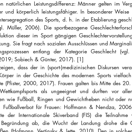
 natürlichen Leistungsdifferenz: Männer gelten im Verg
r und körperlich leistungsfähiger. In besonderer Weise m
tersegregation des Sports, d. h. in der Etablierung geschl
l. Müller, 2006). Die sportbezogene Geschlechterforschu
oduktion dieser im Sport gängigen Geschlechtervorstellung
ung. Sie fragt nach sozialen Ausschlüssen und Marginali
ngsprozessen entlang der Kategorie Geschlecht (vgl. 
019; Sobiech & Günter, 2017). [1]
eigen, dass der in (sport-)medizinischen Diskursen veran
 Körper in der Geschichte des modernen Sports vielfach
te (Pfister, 2000, 2017). Frauen galten bis Mitte des 20. 
 Wettkampfsports als ungeeignet und durften vor all
ten wie Fußball, Ringen und Gewichtheben nicht oder nu
m Fußballverbot für Frauen: Hoffmann & Nendza, 2006
e der Internationale Skiverband (FIS) die Teilnahme
r Begründung ab, die Wucht der Landung drohe die G
ißen (Hofmann, Vertinsky & Jette, 2010). Den in solche