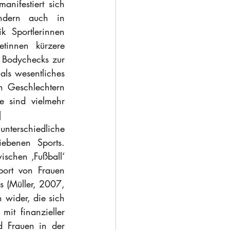
nifestiert sich 
ndern auch in 
k Sportlerinnen 
tinnen kürzere 
 Bodychecks zur 
ls wesentliches 
n Geschlechtern 
 sind vielmehr 
]
terschiedliche 
ebenen Sports. 
ischen ‚Fußball‘ 
ort von Frauen 
 (Müller, 2007, 
wider, die sich 
t finanzieller 
 Frauen in der 