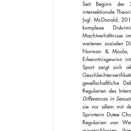
Seit Beginn der 20
intersektionale Theo
(vgl. McDonald, 2017
komplexe Diskrim
Machtverhältnisse i
weiteren sozialen Di
Norman & Moola, 2
Erkenntnisgewinn int
Sport zeigt sich a
Geschlechterverifik
gesellschaftliche D
Differences in Sexua
sie vor allem mit d
Sprinterin Dutee Ch
Regularien von Wet
ausgeschlossen, ihr