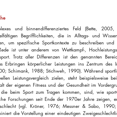
che
lexes und binnendifferenziertes Feld (Bette, 2005,
elfältigen Begrifflichkeiten, die in Alltags- und Wissens
n, um spezifische Sportkontexte zu beschreiben und 
Rede ist unter anderem von Wettkampf-, Hochleistungs-,
nsport. Trotz aller Differenzen ist den genannten Berei
s Erbringen körperlicher Leistungen ins Zentrum des In
00; Schimank, 1988; Stichweh, 1990). Während sportli
ellen Leistungsvergleich zielen, steht beispielsweise be
lt der eigenen Fitness und der Gesundheit im Vordergru
, die beim Sport zum Tragen kommen, sind, wie sportwi
sche Forschungen seit Ende der 1970er Jahre zeigen, en
hlecht (vgl. Kröner, 1976; Messner & Sabo, 1990; B
niert die Vorstellung einer eindeutigen Zweigeschlechtlic