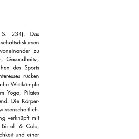
 S. 234). Das 
chaftsdiskursen 
voneinander zu 
 Gesundheits-, 
chen des Sports 
teresses rücken 
che Wettkämpfe 
im Yoga, Pilates 
nd. Die Körper- 
ssenschaftlich-
g verknüpft mit 
irrell & Cole, 
hkeit und einer 