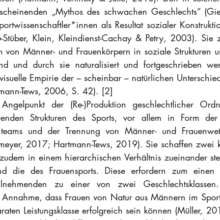
scheinenden „Mythos des schwachen Geschlechts“ (Gieß
ortwissenschaftler*innen als Resultat sozialer Konstruktio
Stüber, Klein, Kleindienst-Cachay & Petry, 2003). Sie z
n von Männer- und Frauenkörpern in soziale Strukturen un
ind und durch sie naturalisiert und fortgeschrieben we
„visuelle Empirie der – scheinbar – natürlichen Unterschi
mann-Tews, 2006, S. 42). [2]
ngelpunkt der (Re-)Produktion geschlechtlicher Ordn
erenden Strukturen des Sports, vor allem in Form der U
teams und der Trennung von Männer- und Frauenwettb
meyer, 2017; Hartmann-Tews, 2019). Sie schaffen zwei k
zudem in einem hierarchischen Verhältnis zueinander st
d die des Frauensports. Diese erfordern zum einen e
eilnehmenden zu einer von zwei Geschlechtsklassen
ie Annahme, dass Frauen von Natur aus Männern im Sport 
raten Leistungsklasse erfolgreich sein können (Müller, 20