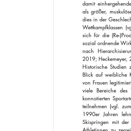
damit einhergehenden
als größer, muskulöse
dies in der Geschlech
Wettkampfklassen (vg
sich für die (Re-)Pr
sozial ordnende Wirk
nach Hierarchisieru
2019; Heckemeyer, 2
Historische Studien z
Blick auf weibliche
von Frauen legitimier
viele Bereiche des
konnotierten Sportar
teilnehmen (vgl. zu
1990er Jahren lehnt
Skispringen mit de
Athletinnen zu zerre