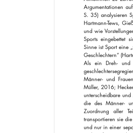
Argumentationen auf
S. 35) analysieren Sp
Hartmann-Tews, Gieß-
und wie Vorstellunge
Sports eingebettet s
Sinne ist Sport eine 
Geschlechtern“ (Hart
Als ein Dreh- und A
geschlechtersegregi
Männer- und Frauen
Müller, 2016; Hecke
unterscheidbare und 
die des Männer- un
Zuordnung aller T
transportieren sie d
und nur in einer sepa