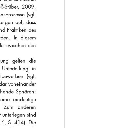
-Stüber, 2009, 
nsprozesse (vgl. 
eigen auf, dass 
d Praktiken des 
rden. In diesem 
ede zwischen den 
ung gelten die 
nterteilung in 
ewerben (vgl. 
lar voneinander 
ehende Sphären: 
ine eindeutige 
. Zum anderen 
unterlegen sind 
16, S. 414). Die 